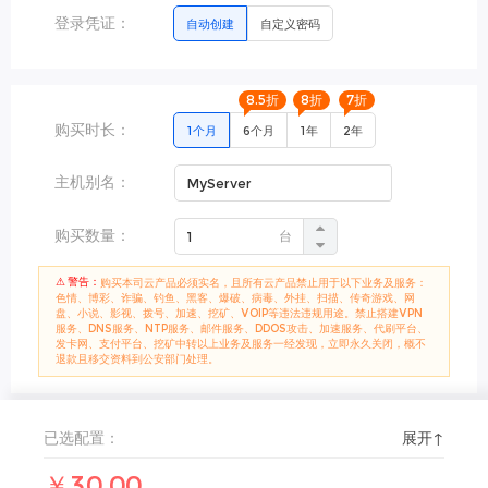
登录凭证：
自动创建
自定义密码
8.5折
8折
7折
购买时长：
1个月
6个月
1年
2年
主机别名：
购买数量：
台
⚠ 警告：
购买本司云产品必须实名，且所有云产品禁止用于以下业务及服务：
色情、博彩、诈骗、钓鱼、黑客、爆破、病毒、外挂、扫描、传奇游戏、网
盘、小说、影视、拨号、加速、挖矿、VOIP等违法违规用途。禁止搭建VPN
服务、DNS服务、NTP服务、邮件服务、DDOS攻击、加速服务、代刷平台、
发卡网、支付平台、挖矿中转以上业务及服务一经发现，立即永久关闭，概不
退款且移交资料到公安部门处理。
已选配置：
展开↑
￥30.00