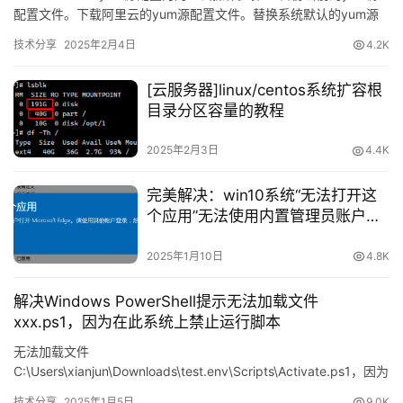
配置文件。下载阿里云的yum源配置文件。替换系统默认的yum源
配置文件。清理yum缓存并生成新的缓存。
技术分享
2025年2月4日
4.2K
[云服务器]linux/centos系统扩容根
目录分区容量的教程
2025年2月3日
4.4K
完美解决：win10系统“无法打开这
个应用”无法使用内置管理员账户打
开Microsoft Edge。请使用其他账
户登录，然后再试一次。
2025年1月10日
4.8K
解决Windows PowerShell提示无法加载文件
xxx.ps1，因为在此系统上禁止运行脚本
无法加载文件
C:\Users\xianjun\Downloads\test.env\Scripts\Activate.ps1，因为
在此系统上禁止运行脚本。有关详细信息… 可能会显示
技术分享
2025年1月5日
9.0K