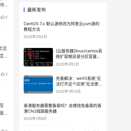
是用
最新发布
0
CentOS 7.x 默认源修改为阿里云yum源的
教程方法
2025年2月4日
S激活
[云服务器]linux/centos系
提
统扩容根目录分区容量的
教程
【命
2025年2月3日
2
完美解决：win10系统“无
法打开这个应用”无法使用
内置管理员账户打开
2025年1月10日
Microsoft Edge。请使用
其他账户登录，然后再试
远程
香港服务器需要备案吗？去哪找免备案的香
一次。
港CN2线路服务器
端
2025年1月8日
是英
码，