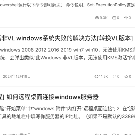
ershell运行以下命令即可解决： 命令说明：Set-ExecutionPolicy这
9.0K
0
0
非VL windows系统失败的解决方法[转换VL版本]
ndows 2008 2012 2016 2019 win7 win10，无法使用KM
统，会弹出类似“此Windows 非VL版本，无法使用KMS激活”的
我们将windows版本转换为VL版本即可，具体方法如下： 打开
管理员)】输入： 各windows版本的密匙查询地址：
2024年12月19日
11.5K
0
0
cs.mic…
程] 如何远程桌面连接windows服务器
电脑“开始菜单”中“windows 附件”内打开“远程桌面连接”; 2. 在“
工具的地址栏中填写你服务器的IP地址。（如果不是默认的3389
需要加上远程端口号，下图中的端口号为33890。注意，冒号
要填成中文冒号了） 3. 点击“连接”，然后填入服务器的账号密