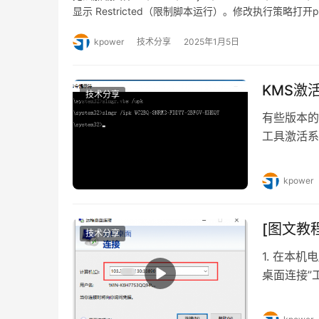
显示 Restricted（限制脚本运行）。修改执行策略打开pow
于更改 PowerShe…
kpower
技术分享
2025年1月5日
KMS激活
技术分享
有些版本的wi
工具激活系
示信息。 
令提示符(
kpower
https://do
[图文教
技术分享
1. 在本机
桌面连接”
口，那么还
文冒号，不