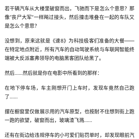
若干辆汽车从大楼里破窗而出，飞驰而下是怎么个意思？那
像“丧尸大军”一样飚过接头，然后撞击堆叠在一起的车队又
是怎么个意思？
没想到，原来这就是《速8》为科技极客们准备的大餐——
在特定地点附近，所有汽车的自动驾驶系统与车联网智能终
端被大反派塞弗领导的电脑黑客团队给黑了。
然后……然后就是你在电影中所看到的那样：
在地下停车场，车主刚想开门上车时，发现车竟然自己跑
了……
摆在橱窗里仅做展示用的汽车原型，也按耐不住想到街上跑
一跑的欲望，破窗而出，玻璃渣飞溅……
还有在街边给违规停车的小可爱们贴罚单时，却发现眼前汽