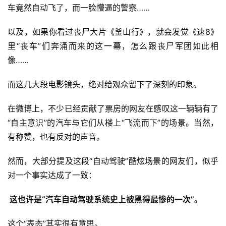
车竟然自动飞了，而一脸懵逼的警察……
以及，如果你看过丧尸大片《釜山行》，就会发觉《速8》
里“丧车”们奔涌而来的这一幕，怎么跟丧尸军团如此相
像……
而这几大段电影镜头，绝对给观众留下了深刻的印象。
在微博上，不少已经贡献了票房的网友在感叹这一辆辆有了
“自主意识”的汽车与它们从楼上“飞流而下”的场景。当然，
有称赞，也有反对的声音。
然而，大部分提及这段“自动驾驶”酷炫场景的网友们，似乎
对一个事实达成了一致：
 这也许是“汽车自动驾驶系统史上被黑得最惨的一次”。
这个“表态”其实很有意思。