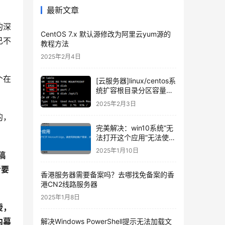
最新文章
的深
CentOS 7.x 默认源修改为阿里云yum源的
己不
教程方法
2025年2月4日
个在
[云服务器]linux/centos系
统扩容根目录分区容量的
教程
2025年2月3日
的，
完美解决：win10系统“无
法打开这个应用”无法使用
内置管理员账户打开
2025年1月10日
稿
Microsoft Edge。请使用
其他账户登录，然后再试
者要
香港服务器需要备案吗？去哪找免备案的香
一次。
。
港CN2线路服务器
2025年1月8日
授，
内幕
解决Windows PowerShell提示无法加载文