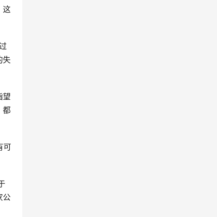
》这
过
的失
指望
，都
有可
于
家公