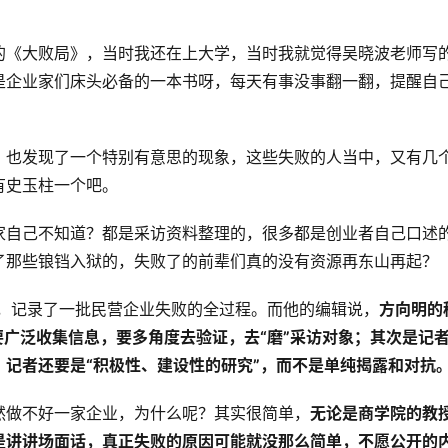
的《大败局》，当时我还在上大学，当时我就觉得吴晓波老师写
是企业家们床头必备的一本书呀，每天有事没事翻一翻，提醒自
，也发现了一个特别有意思的现象，这些失败的人当中，又有几
有史玉柱一个吧。
家自己不知道？都是采访资料整理的，很多都是创业者自己口述
了那些锒铛入狱的，失败了的前辈们真的没有资源再东山再起？
》，记录了一批民营企业失败的全过程。而他的编辑说，
方向明的
要广泛收集信息，要多角度去验证，去“磨”采访对象；其次是记
记者还要是“积极性、建设性的研究”，而不是单纯揭露和对抗
然做不好一家企业，为什么呢？其实很简单，
无论是商学院的教
是讲讲场面话，真正失败的原因可能就没那么简单，不愿公开的