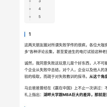
3
4
5
1
这两天朋友圈对所谓失败学传的很疯，各位大咖竞
多”各种评论云集，甚至爱迪生的电灯试验这种老
诚然，我同意失败这玩意儿是个好东西，人不可
个企业从失败中总结，对个人，企业以及他人的
验的吸取，而疏于对失败教训的探寻。
从这个角
马云爸爸曾经在《赢在中国》上不止一次讲过：
礼上指出：
湖畔大学跟MBA巨大的差异，那就