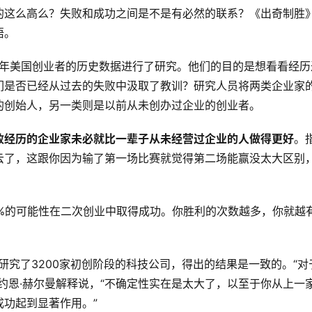
的这么高么？失败和成功之间是不是有必然的联系？《出奇制胜
悟。
2003年美国创业者的历史数据进行了研究。他们的目的是想看看经历
们是否已经从过去的失败中汲取了教训？研究人员将两类企业家
的创始人，另一类则是以前从未创办过企业的创业者。
败经历的企业家未必就比一辈子从未经营过企业的人做得更好
。
云了，这跟你因为输了第一场比赛就觉得第二场能赢没太大区别
%的可能性在二次创业中取得成功。你胜利的次数越多，你就越
s）公司研究了3200家初创阶段的科技公司，得出的结果是一致的。“对
约恩·赫尔曼解释说，“不确定性实在是太大了，以至于你从上一
功起到显著作用。”