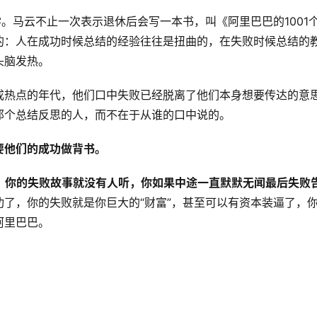
学。马云不止一次表示退休后会写一本书，叫《阿里巴巴的1001
的：人在成功时候总结的经验往往是扭曲的，在失败时候总结的
头脑发热。
成热点的年代，他们口中失败已经脱离了他们本身想要传达的意
那个总结反思的人，而不在于从谁的口中说的。
要他们的成功做背书。
，你的失败故事就没有人听，你如果中途一直默默无闻最后失败
功了，你的失败就是你巨大的“财富”，甚至可以有资本装逼了，
阿里巴巴。